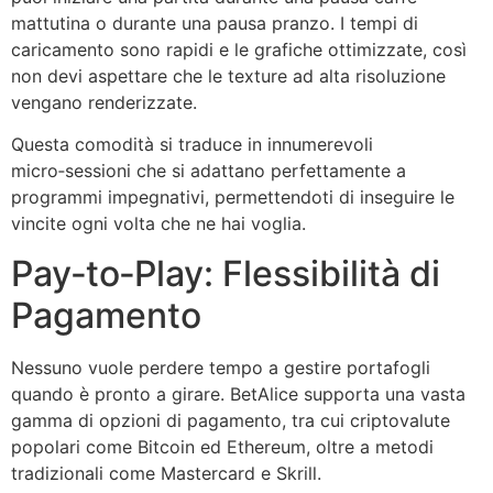
mattutina o durante una pausa pranzo. I tempi di
caricamento sono rapidi e le grafiche ottimizzate, così
non devi aspettare che le texture ad alta risoluzione
vengano renderizzate.
Questa comodità si traduce in innumerevoli
micro‑sessioni che si adattano perfettamente a
programmi impegnativi, permettendoti di inseguire le
vincite ogni volta che ne hai voglia.
Pay‑to‑Play: Flessibilità di
Pagamento
Nessuno vuole perdere tempo a gestire portafogli
quando è pronto a girare. BetAlice supporta una vasta
gamma di opzioni di pagamento, tra cui criptovalute
popolari come Bitcoin ed Ethereum, oltre a metodi
tradizionali come Mastercard e Skrill.