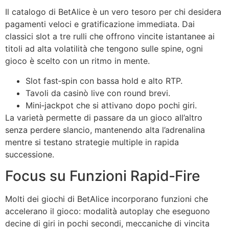
Il catalogo di BetAlice è un vero tesoro per chi desidera
pagamenti veloci e gratificazione immediata. Dai
classici slot a tre rulli che offrono vincite istantanee ai
titoli ad alta volatilità che tengono sulle spine, ogni
gioco è scelto con un ritmo in mente.
Slot fast‑spin con bassa hold e alto RTP.
Tavoli da casinò live con round brevi.
Mini‑jackpot che si attivano dopo pochi giri.
La varietà permette di passare da un gioco all’altro
senza perdere slancio, mantenendo alta l’adrenalina
mentre si testano strategie multiple in rapida
successione.
Focus su Funzioni Rapid‑Fire
Molti dei giochi di BetAlice incorporano funzioni che
accelerano il gioco: modalità autoplay che eseguono
decine di giri in pochi secondi, meccaniche di vincita