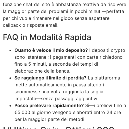
funzione chat del sito è abbastanza reattiva da risolvere
la maggior parte dei problemi in pochi minuti—perfetta
per chi vuole rimanere nel gioco senza aspettare
callback o risposte email.
FAQ in Modalità Rapida
Quanto è veloce il mio deposito?
I depositi crypto
sono istantanei; i pagamenti con carta richiedono
fino a 5 minuti, a seconda dei tempi di
elaborazione della banca.
Se raggiungo il limite di perdita?
La piattaforma
mette automaticamente in pausa ulteriori
scommesse una volta raggiunta la soglia
impostata—senza passaggi aggiuntivi.
Posso prelevare rapidamente?
Sì—i prelievi fino a
€5.000 al giorno vengono elaborati entro 24 ore
per la maggior parte dei metodi.