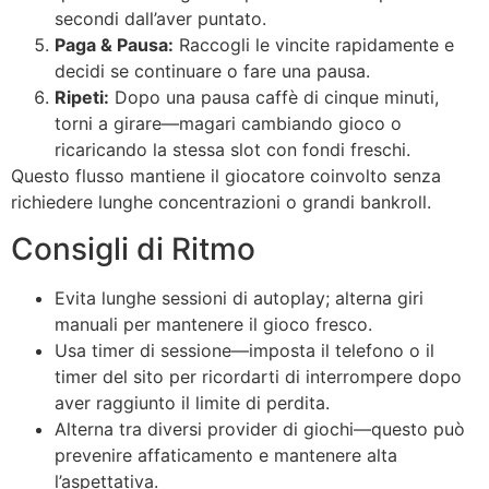
secondi dall’aver puntato.
Paga & Pausa:
Raccogli le vincite rapidamente e
decidi se continuare o fare una pausa.
Ripeti:
Dopo una pausa caffè di cinque minuti,
torni a girare—magari cambiando gioco o
ricaricando la stessa slot con fondi freschi.
Questo flusso mantiene il giocatore coinvolto senza
richiedere lunghe concentrazioni o grandi bankroll.
Consigli di Ritmo
Evita lunghe sessioni di autoplay; alterna giri
manuali per mantenere il gioco fresco.
Usa timer di sessione—imposta il telefono o il
timer del sito per ricordarti di interrompere dopo
aver raggiunto il limite di perdita.
Alterna tra diversi provider di giochi—questo può
prevenire affaticamento e mantenere alta
l’aspettativa.