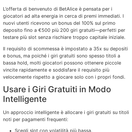
L’offerta di benvenuto di BetAlice è pensata per i
giocatori ad alta energia in cerca di premi immediati. I
nuovi utenti ricevono un bonus del 100% sul primo
deposito fino a €500 più 200 giri gratuiti—perfetti per
testare più slot senza rischiare troppo capitale iniziale.
Il requisito di scommessa è impostato a 35x su depositi
e bonus, ma poiché i giri gratuiti sono spesso titoli a
bassa hold, molti giocatori possono ottenere piccole
vincite rapidamente e soddisfare il requisito più
velocemente rispetto a giocare solo con i propri fondi.
Usare i Giri Gratuiti in Modo
Intelligente
Un approccio intelligente è allocare i giri gratuiti su titoli
noti per pagamenti frequenti:
Scegli slot con volatilità più bassa.