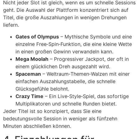
Nicht jeder Slot ist gleich, wenn es um schnelle Sessions
geht. Die Auswahl der Plattform konzentriert sich auf
Titel, die große Auszahlungen in wenigen Drehungen
liefern.
Gates of Olympus
– Mythische Symbole und eine
einzelne Free‑Spin‑Funktion, die eine kleine Wette
in einen großen Gewinn verwandeln kann.
Mega Moolah
– Progressiver Jackpot, der oft in
einem glücklichen Dreh ausgezahlt wird.
Spaceman
– Weltraum‑Themen‑Walzen mit einer
einfachen Auszahlungstabelle, die schnelle
Glücksgefühle belohnt.
Crazy Time
– Ein Live‑Style‑Spiel, das sofortige
Multiplikatoren und schnelle Runden bietet.
Jeder Titel ist so konzipiert, dass Sie eine
bedeutungsvolle Session in weniger als fünfzehn
Minuten abschließen können.