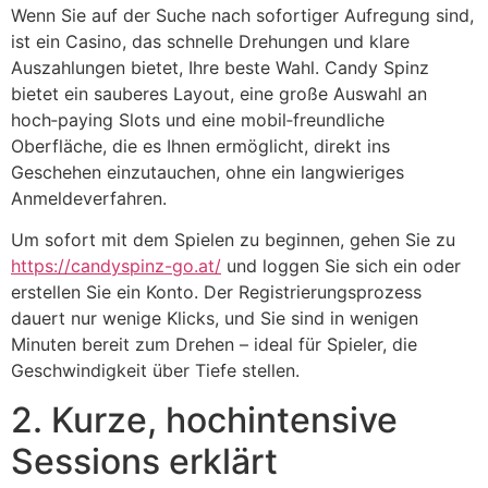
Wenn Sie auf der Suche nach sofortiger Aufregung sind,
ist ein Casino, das schnelle Drehungen und klare
Auszahlungen bietet, Ihre beste Wahl. Candy Spinz
bietet ein sauberes Layout, eine große Auswahl an
hoch‑paying Slots und eine mobil‑freundliche
Oberfläche, die es Ihnen ermöglicht, direkt ins
Geschehen einzutauchen, ohne ein langwieriges
Anmeldeverfahren.
Um sofort mit dem Spielen zu beginnen, gehen Sie zu
https://candyspinz-go.at/
und loggen Sie sich ein oder
erstellen Sie ein Konto. Der Registrierungsprozess
dauert nur wenige Klicks, und Sie sind in wenigen
Minuten bereit zum Drehen – ideal für Spieler, die
Geschwindigkeit über Tiefe stellen.
2. Kurze, hochintensive
Sessions erklärt