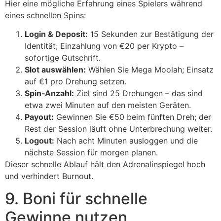
Hier eine mögliche Erfahrung eines Spielers während
eines schnellen Spins:
Login & Deposit:
15 Sekunden zur Bestätigung der
Identität; Einzahlung von €20 per Krypto –
sofortige Gutschrift.
Slot auswählen:
Wählen Sie Mega Moolah; Einsatz
auf €1 pro Drehung setzen.
Spin‑Anzahl:
Ziel sind 25 Drehungen – das sind
etwa zwei Minuten auf den meisten Geräten.
Payout:
Gewinnen Sie €50 beim fünften Dreh; der
Rest der Session läuft ohne Unterbrechung weiter.
Logout:
Nach acht Minuten ausloggen und die
nächste Session für morgen planen.
Dieser schnelle Ablauf hält den Adrenalinspiegel hoch
und verhindert Burnout.
9. Boni für schnelle
Gewinne nutzen