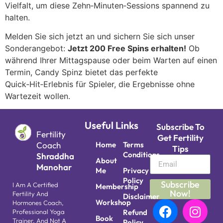
Vielfalt, um diese Zehn‑Minuten‑Sessions spannend zu
halten.
Melden Sie sich jetzt an und sichern Sie sich unser
Sonderangebot:
Jetzt 200 Free Spins erhalten!
Ob
während Ihrer Mittagspause oder beim Warten auf einen
Termin, Candy Spinz bietet das perfekte
Quick‑Hit‑Erlebnis für Spieler, die Ergebnisse ohne
Wartezeit wollen.
Useful Links
Subscribe To
Fertility
Get Fertility
Coach
Home
Terms
Tips
Conditions
Shraddha
About
Manohar
Me
Privacy
Policy
Subscribe
I Am A Certified
Membership
Now!
Fertility And
Disclaimer
Workshop
Hormones Coach,
Professional Yoga
Refund
Book
Trainer, And Not A
Policy