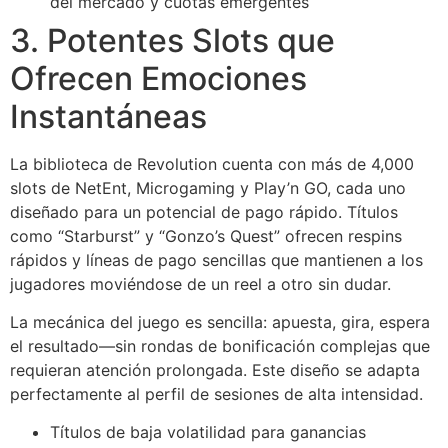
del mercado y cuotas emergentes
3. Potentes Slots que
Ofrecen Emociones
Instantáneas
La biblioteca de Revolution cuenta con más de 4,000
slots de NetEnt, Microgaming y Play’n GO, cada uno
diseñado para un potencial de pago rápido. Títulos
como “Starburst” y “Gonzo’s Quest” ofrecen respins
rápidos y líneas de pago sencillas que mantienen a los
jugadores moviéndose de un reel a otro sin dudar.
La mecánica del juego es sencilla: apuesta, gira, espera
el resultado—sin rondas de bonificación complejas que
requieran atención prolongada. Este diseño se adapta
perfectamente al perfil de sesiones de alta intensidad.
Títulos de baja volatilidad para ganancias