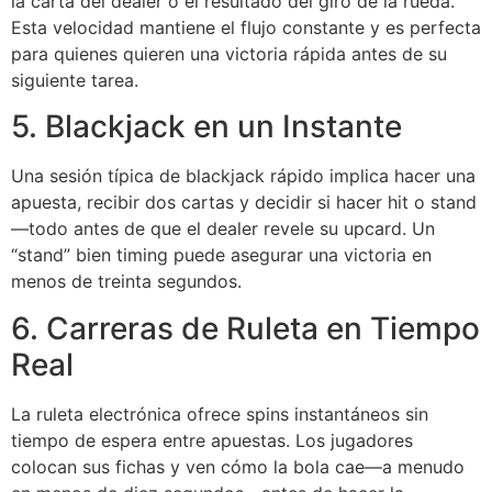
la carta del dealer o el resultado del giro de la rueda.
Esta velocidad mantiene el flujo constante y es perfecta
para quienes quieren una victoria rápida antes de su
siguiente tarea.
5. Blackjack en un Instante
Una sesión típica de blackjack rápido implica hacer una
apuesta, recibir dos cartas y decidir si hacer hit o stand
—todo antes de que el dealer revele su upcard. Un
“stand” bien timing puede asegurar una victoria en
menos de treinta segundos.
6. Carreras de Ruleta en Tiempo
Real
La ruleta electrónica ofrece spins instantáneos sin
tiempo de espera entre apuestas. Los jugadores
colocan sus fichas y ven cómo la bola cae—a menudo