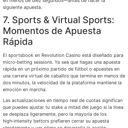
en menos de diez segundos—antes de hacer la
siguiente apuesta.
7. Sports & Virtual Sports:
Momentos de Apuesta
Rápida
El sportsbook en Revolution Casino está diseñado para
micro‑betting sessions. Ya sea que hagas una apuesta
rápida en un próximo partido de fútbol o apuestes en
una carrera virtual de caballos que termina en menos de
dos minutos, la velocidad de la plataforma mantiene la
emoción en marcha.
Las actualizaciones en tiempo real de cuotas significan
que puedes ajustar tu stake a mitad del juego si la línea
se desplaza ligeramente, pero la mayoría de los
high‑intensity bettors prefieren cerrar su apuesta
rápidamente y ver cómo se desarrolla la acción.