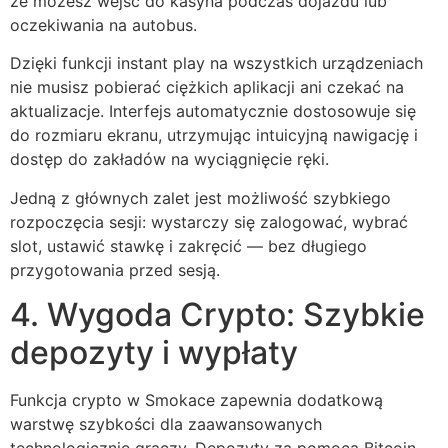
że możesz wejść do kasyna podczas dojazdu lub
oczekiwania na autobus.
Dzięki funkcji instant play na wszystkich urządzeniach
nie musisz pobierać ciężkich aplikacji ani czekać na
aktualizacje. Interfejs automatycznie dostosowuje się
do rozmiaru ekranu, utrzymując intuicyjną nawigację i
dostęp do zakładów na wyciągnięcie ręki.
Jedną z głównych zalet jest możliwość szybkiego
rozpoczęcia sesji: wystarczy się zalogować, wybrać
slot, ustawić stawkę i zakręcić — bez długiego
przygotowania przed sesją.
4. Wygoda Crypto: Szybkie
depozyty i wypłaty
Funkcja crypto w Smokace zapewnia dodatkową
warstwę szybkości dla zaawansowanych
technologicznie graczy. Depozyty za pomocą Bitcoin