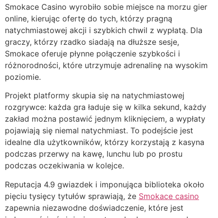
Smokace Casino wyrobiło sobie miejsce na morzu gier
online, kierując ofertę do tych, którzy pragną
natychmiastowej akcji i szybkich chwil z wypłatą. Dla
graczy, którzy rzadko siadają na dłuższe sesje,
Smokace oferuje płynne połączenie szybkości i
różnorodności, które utrzymuje adrenalinę na wysokim
poziomie.
Projekt platformy skupia się na natychmiastowej
rozgrywce: każda gra ładuje się w kilka sekund, każdy
zakład można postawić jednym kliknięciem, a wypłaty
pojawiają się niemal natychmiast. To podejście jest
idealne dla użytkowników, którzy korzystają z kasyna
podczas przerwy na kawę, lunchu lub po prostu
podczas oczekiwania w kolejce.
Reputacja 4.9 gwiazdek i imponująca biblioteka około
pięciu tysięcy tytułów sprawiają, że
Smokace casino
zapewnia niezawodne doświadczenie, które jest