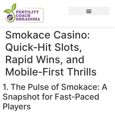
Smokace Casino:
Quick‑Hit Slots,
Rapid Wins, and
Mobile‑First Thrills
1. The Pulse of Smokace: A
Snapshot for Fast‑Paced
Players