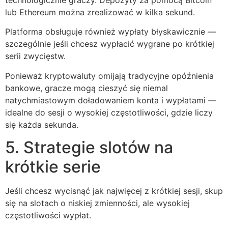
lub Ethereum można zrealizować w kilka sekund.
Platforma obsługuje również wypłaty błyskawicznie —
szczególnie jeśli chcesz wypłacić wygrane po krótkiej
serii zwycięstw.
Ponieważ kryptowaluty omijają tradycyjne opóźnienia
bankowe, gracze mogą cieszyć się niemal
natychmiastowym doładowaniem konta i wypłatami —
idealne do sesji o wysokiej częstotliwości, gdzie liczy
się każda sekunda.
5. Strategie slotów na
krótkie serie
Jeśli chcesz wycisnąć jak najwięcej z krótkiej sesji, skup
się na slotach o niskiej zmienności, ale wysokiej
częstotliwości wypłat.