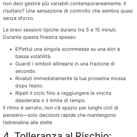
non devi gestire più variabili contemporaneamente. Il
risultato? Una sensazione di controllo che sembra quasi
senza sforzo.
Le brevi sessioni tipiche durano tra 5 e 15 minuti.
Durante questa finestra spesso:
Effettui una singola scommessa su una slot a
bassa volatilità.
Guardi i simboli allinearsi in una frazione di
secondo.
Rivaluti immediatamente la tua prossima mossa
dopo l’esito.
Ripeti il ciclo fino a raggiungere la vincita
desiderata o il limite di tempo.
Il ritmo è serrato; non c’è spazio per lunghi cicli di
pensiero—solo decisioni rapide che mantengono
l’adrenalina alle stelle.
4. Tolleranza al Rischio: