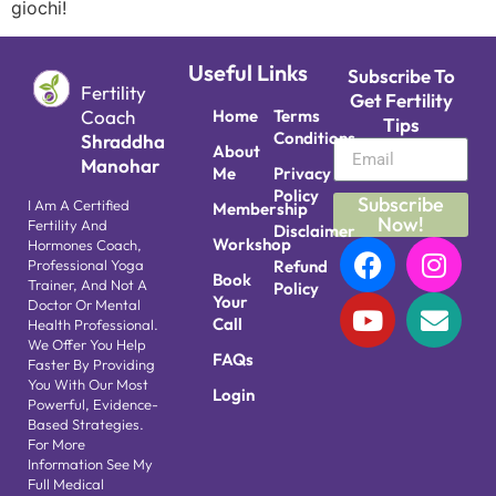
giochi!
Useful Links
Subscribe To
Fertility
Get Fertility
Coach
Home
Terms
Tips
Conditions
Shraddha
About
Manohar
Me
Privacy
Policy
Subscribe
I Am A Certified
Membership
Now!
Fertility And
Disclaimer
Workshop
Hormones Coach,
Professional Yoga
Refund
Book
Trainer, And Not A
Policy
Your
Doctor Or Mental
Call
Health Professional.
We Offer You Help
FAQs
Faster By Providing
You With Our Most
Login
Powerful, Evidence-
Based Strategies.
For More
Information See My
Full Medical